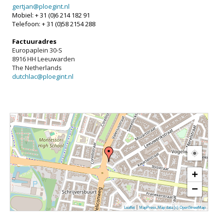
gertjan@ploegint.nl
Mobiel: + 31 (0)6 214 182 91
Telefoon: + 31 (0)58 2154 288
Factuuradres
Europaplein 30-S
8916 HH Leeuwarden
The Netherlands
dutchlac@ploegint.nl
+
−
|
,
Leaflet
MapPress
Map data (c) OpenStreetMap